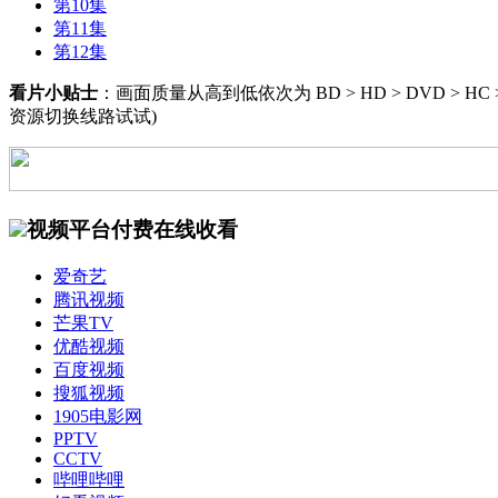
第10集
第11集
第12集
看片小贴士
：画面质量从高到低依次为 BD > HD > DVD 
资源切换线路试试)
视频平台付费在线收看
爱奇艺
腾讯视频
芒果TV
优酷视频
百度视频
搜狐视频
1905电影网
PPTV
CCTV
哔哩哔哩