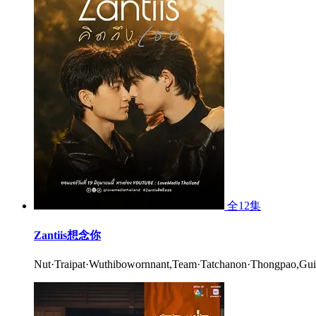
全12集
Zantiis想念你
Nut·Traipat·Wuthibowornnant,Team·Tatchanon·Thongpao,Gu