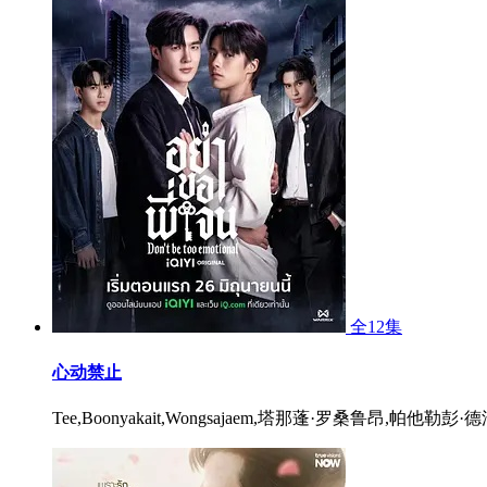
全12集
心动禁止
Tee,Boonyakait,Wongsajaem,塔那蓬·罗桑鲁昂,帕他勒彭·德浦沃拉侬