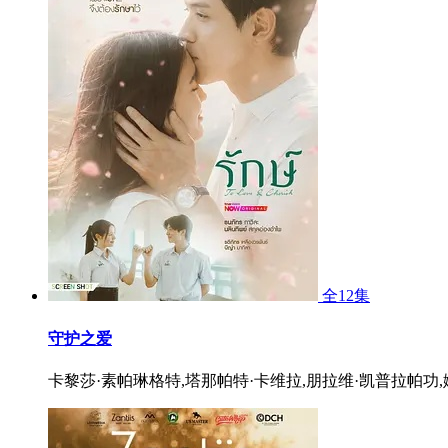
全12集
守护之爱
卡黎莎·素帕琳格特,塔那帕特·卡维拉,朋拉维·凯普拉帕功,娜琳迪