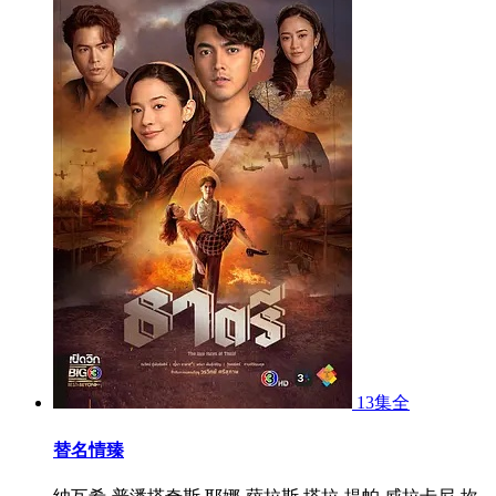
13集全
替名情臻