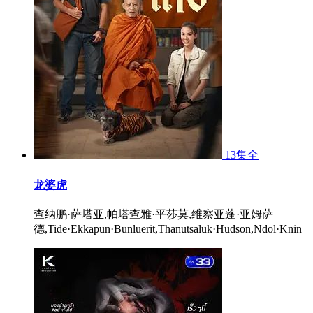
13集全
龙婆虎
查纳鹏·萨塔亚,帕塔查雅·平莎莫,维察亚蓬·亚姆萨
德,Tide·Ekkapun·Bunluerit,Thanutsaluk·Hudson,Ndol·Knin