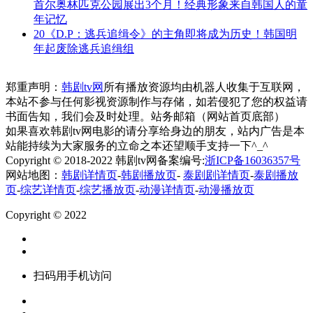
首尔奥林匹克公园展出3个月！经典形象来自韩国人的童
年记忆
20
《D.P：逃兵追缉令》的主角即将成为历史！韩国明
年起废除逃兵追缉组
郑重声明：
韩剧tv网
所有播放资源均由机器人收集于互联网，
本站不参与任何影视资源制作与存储，如若侵犯了您的权益请
书面告知，我们会及时处理。站务邮箱（网站首页底部）
如果喜欢韩剧tv网电影的请分享给身边的朋友，站内广告是本
站能持续为大家服务的立命之本还望顺手支持一下^_^
Copyright © 2018-2022 韩剧tv网备案编号:
浙ICP备16036357号
网站地图：
韩剧详情页
-
韩剧播放页
-
泰剧剧详情页
-
泰剧播放
页
-
综艺详情页
-
综艺播放页
-
动漫详情页
-
动漫播放页
Copyright © 2022
扫码用手机访问