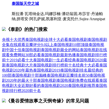
泰国版天空之城
斯拉潘·瓦塔纳金达,玛娜莎楠·潘叻翁固,布莎甘·丹迪帕
纳,拼塔安·阿孔萨妮,凯塞利亚·麦克托什,Sujira·Arunpipat
《泰剧》的热门搜索
央视十大优秀泰国电视剧
全球十大必看泰国电视剧
泰国电视剧
全集在线观看
豆瓣评分9.0以上泰国电视剧
10部顶级泰国电视
剧
中国十佳泰国电视剧
泰国电视剧最全的网站
泰国电视剧在线
观看免费网站
30部必看泰国电视剧
最新热播泰国电视剧排行榜
前十
2019必看十大泰国电视剧
一生必看经典泰国电视剧
2020最
新泰国电视剧大片
泰国电视剧排行榜前十名经典
十大必看泰国
电视剧
2020年最热泰国电视剧
2019泰国电视剧排名
最经典的
100部泰国电视剧
十部巅峰泰国电视剧
豆瓣排名前50泰国电视
剧
2020年的最火十部泰国电视剧
泰国电视剧免费在线观看
泰国
电视剧大全
近期好看的泰国电视剧
2020泰国电视剧推荐
泰国电
视剧排行榜2020前十名
《曼谷爱情故事之天悯奇缘》的常见问题