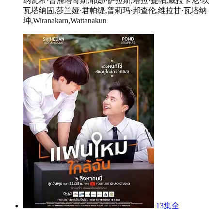
纳瓦希·普潘塔奇斯,耶娜·萨拉斯,塔拉·提帕,威拉卡尼·坎
瓦塔纳固,莎兰娅·君帕缇,普莉玛·邦查伦,维拉甘·瓦塔纳
坤,Wiranakarn,Wattanakun
13集全