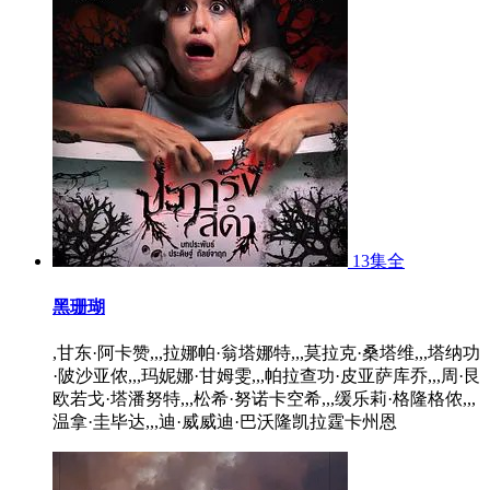
13集全
黑珊瑚
,甘东·阿卡赞,,,拉娜帕·翁塔娜特,,,莫拉克·桑塔维,,,塔纳功
·陂沙亚侬,,,玛妮娜·甘姆雯,,,帕拉查功·皮亚萨库乔,,,周·艮
欧若戈·塔潘努特,,,松希·努诺卡空希,,,缓乐莉·格隆格侬,,,
温拿·圭毕达,,,迪·威威迪·巴沃隆凯拉霆卡州恩