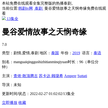
本站免费在线观看全集完整版的热播泰剧。
当前位置:
韩剧tv网
泰剧
曼谷爱情故事之天悯奇缘免费在线观
看
13集全
曼谷爱情故事之天悯奇缘
7.0
类型：
剧情,爱情,泰剧
地区：
泰国
年份：
2019
语言：
泰语
别名：
manguaiqinggushizhitianminqiyuan
时长：
96（单位分
钟）
主演：
查侬·散顶腾古
苏卡达·顾珑希
Ampere
Suttati
导演：
未知
更新时间/状态：
2022-02-27 01:02:02/13集全
立即播放
收藏