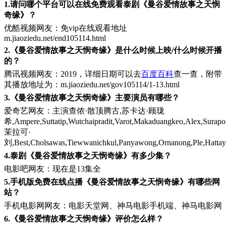
1.请问哪个平台可以在线免费观看泰剧《曼谷爱情故事之天悯
奇缘》？
优酷视频网友：免vip在线观看地址
m.jiaoziedu.net/end105114.html
2.《曼谷爱情故事之天悯奇缘》是什么时候上映/什么时候开播
的？
腾讯视频网友：2019，详细日期可以去
百度百科
查一查，附带
其播放地址为：m.jiaoziedu.net/gov105114/1-13.html
3.《曼谷爱情故事之天悯奇缘》主要演员有哪些？
爱奇艺网友：主演查侬·散顶腾古,苏卡达·顾珑
希,Ampere,Suttatip,Wutchaipradit,Varot,Makaduangkeo,Alex,Surapol
茉拉可·
刘,Best,Cholsawas,Tiewwanichkul,Panyawong,Ornanong,Ple,Hatta
4.泰剧《曼谷爱情故事之天悯奇缘》有多少集？
电影吧网友：现在是13集全
5.手机版免费在线点播《曼谷爱情故事之天悯奇缘》有哪些网
站？
手机电影网网友：电影天堂网、神马电影手机端、神马电影网
6.《曼谷爱情故事之天悯奇缘》评价怎么样？