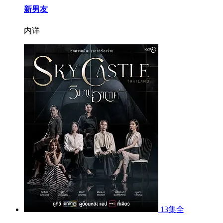
新男友
内详
13集全