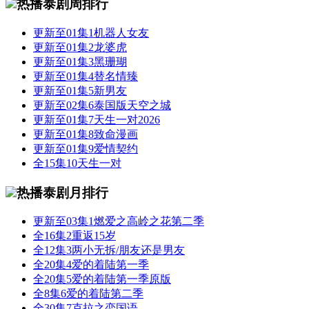
热播泰剧周排行
更新至01集
1
机器人女友
更新至01集
2
龙婆虎
更新至01集
3
黑珊瑚
更新至01集
4
替名情臻
更新至01集
5
新男友
更新至02集
6
泰国版天空之城
更新至01集
7
天生一对2026
更新至01集
8
致命漫画
更新至01集
9
爱情契约
全15集
10
天生一对
热播泰剧月排行
更新至03集
1
燃爱之高岭之花第二季
全16集
2
重返15岁
全12集
3
两小无拆/朋友还是男友
全20集
4
爱的着陆第一季
全20集
5
爱的着陆第一季原版
全8集
6
爱的着陆第二季
全30集
7
克拉之恋国语