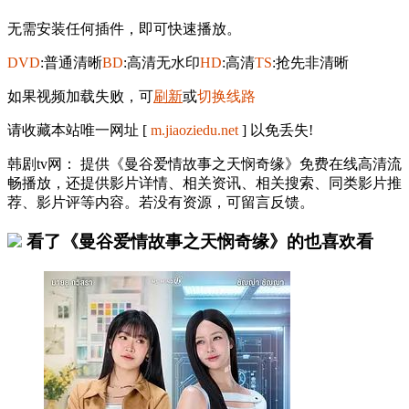
无需安装任何插件，即可快速播放。
DVD
:普通清晰
BD
:高清无水印
HD
:高清
TS
:抢先非清晰
如果视频加载失败，可
刷新
或
切换线路
请收藏本站唯一网址 [
m.jiaoziedu.net
] 以免丢失!
韩剧tv网： 提供《曼谷爱情故事之天悯奇缘》免费在线高清流
畅播放，还提供影片详情、相关资讯、相关搜索、同类影片推
荐、影片评等内容。若没有资源，可留言反馈。
看了《曼谷爱情故事之天悯奇缘》的也喜欢看