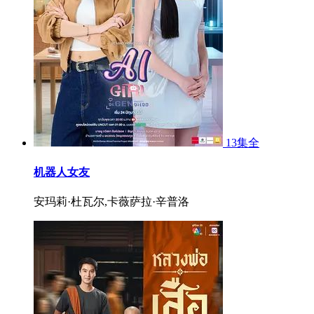
13集全
机器人女友
安玛莉·杜瓦尔,卡薇萨拉·辛普洛