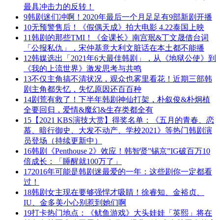
最具冲击力的反转！
9
韩剧迷们冲啊！2020年最后一个月足足有9部新剧开播
10
无预警售后！《假偶天成》拍大电影 4.22泰国上映
11
韩剧的那些TMI！《金课长》南宫珉&丁文晟借台词
「公报私仇」，宋仲基意大利文脏话在本土都不能播
12
韩媒选出「2021年6大最佳韩剧」，从《地狱公使》到
《我的上流世界》激发思考与共鸣
13
不仅主角搞不清状况，观众也雾里看花！近期三部韩
剧主角都失忆，失忆原因还百百种
14
剧荒有救了！下半年韩剧神仙打架，朴叙俊&朴炯植
全要回归，爱情&魔幻&生存类都全有
15
【2021 KBS演技大赏】得奖名单：《五月的青春、恋
慕、暗行御史、大发不动产、学校2021》等热门韩剧演
员登场（持续更新中）
16
韩剧《Penthouse 2》效应！韩智贤”锡京”IG破百万10
倍成长：「睡醒就100万了」
17
2016年可能是韩剧迷最爱的一年：这些剧你一定都看
过！
18
韩剧女主现在要够强悍才吸睛！徐睿知、金裕贞、
IU、金多美小心别惹到她们啊
19
打卡热门地点：《鱿鱼游戏》大头娃娃「英熙」将在