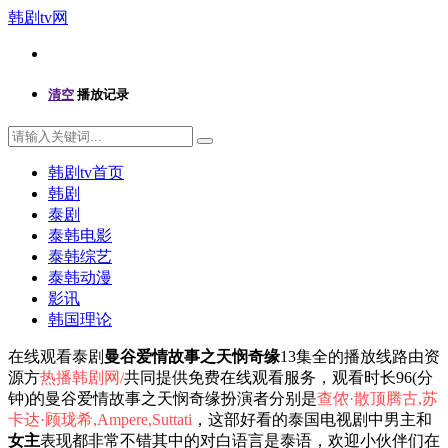
韩剧tv网
清空
播放记录
韩剧tv首页
韩剧
泰剧
泰韩电影
泰韩综艺
泰韩动漫
影讯
韩国理论
在线观看泰剧
曼谷爱情故事之天悯奇缘
13集全的播放线路由资
源方
热播韩剧网/
共同提供免费在线观看服务，观看时长96(分
钟)的曼谷爱情故事之天悯奇缘扮演者分别是
查侬·散顶腾古,苏
卡达·顾珑希,Ampere,Suttati
，这部好看的泰国电视剧中男主和
女主
表现都非常不错其中的对白语言是泰语，欢迎小伙伴们在