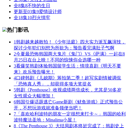
全8集
8
不快的生日
更新至03集
9
爱情设计师
全18集
10
烈火情牢
热门影讯
1
韩剧越来越敢拍！《少年法庭》四大实力派互飙演技，
探讨少年犯们别想为所欲为：预告看完满肚子气啊
2
今夏最恐怖韩国两大鬼片《鬼门》VS《萨满》一起在8
月25日在台上映！不同的惊悚你会选哪一种
3
看爆笑韩剧体验韩国留学生活：情境喜剧《明天不要
来》欢乐预告曝光！
4
口碑韩剧《儿媳期》筹拍第二季！超写实剧情被调侃
「恐怖真人秀」，却获得多项大奖提名
5
韩剧《Penthouse》收视成绩两倍成长，尤其是50多岁
女性观众大幅增加！
6
韩国引爆话题逃亡Game新剧《鱿鱼游戏》正式预告公
开，不想玩游戏就准备领便当吧！
7
「喜欢哈利波特的朋友一定很想来打卡～」韩国的哈利
波特魔法圣地：Minalima小屋！
8
《The Penthouse 3》大结局剧本终於完成了：韩剧史上