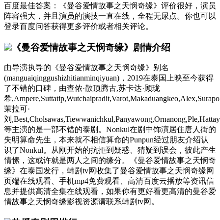
百度最佳答案：《曼谷爱情故事之天悯奇缘》评价很好，演员
阵容强大，并且演员的演技一直在线，全程无尿点。你也可以
登录百度问答获得更多评价或者相关评论。
《曼谷爱情故事之天悯奇缘》剧情介绍
由导演执导的《曼谷爱情故事之天悯奇缘》别名
(manguaiqinggushizhitianminqiyuan)，2019在泰国上映至今获得
了不错的口碑，由查侬·散顶腾古,苏卡达·顾珑
希,Ampere,Suttatip,Wutchaipradit,Varot,Makaduangkeo,Alex,Surapol
茉拉可·
刘,Best,Cholsawas,Tiewwanichkul,Panyawong,Ornanong,Ple,Hatta
等主演的是一部不错的泰剧。Nonkul在剧中饰演居住唐人街的
失明算命先生，本来就不相信算命的Punpun经过朋友介绍认
识了Nonkul。从刚开始的抗拒到疑惑、猜疑到误会，彼此产生
情愫，这或许就是两人之间的缘分。《曼谷爱情故事之天悯奇
缘》在泰国发行，韩剧tv网收集了曼谷爱情故事之天悯奇缘网
页端在线观看、手机mp4免费观看、高清百度云播放等资讯信
息并提供高清全集在线观看，如果你有更好看更高清的曼谷爱
情故事之天悯奇缘影视资源请联系韩剧tv网。