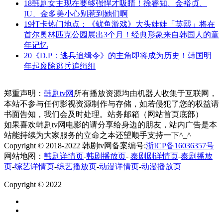
18
韩剧女主现在要够强悍才吸睛！徐睿知、金裕贞、
IU、金多美小心别惹到她们啊
19
打卡热门地点：《鱿鱼游戏》大头娃娃「英熙」将在
首尔奥林匹克公园展出3个月！经典形象来自韩国人的童
年记忆
20
《D.P：逃兵追缉令》的主角即将成为历史！韩国明
年起废除逃兵追缉组
郑重声明：
韩剧tv网
所有播放资源均由机器人收集于互联网，
本站不参与任何影视资源制作与存储，如若侵犯了您的权益请
书面告知，我们会及时处理。站务邮箱（网站首页底部）
如果喜欢韩剧tv网电影的请分享给身边的朋友，站内广告是本
站能持续为大家服务的立命之本还望顺手支持一下^_^
Copyright © 2018-2022 韩剧tv网备案编号:
浙ICP备16036357号
网站地图：
韩剧详情页
-
韩剧播放页
-
泰剧剧详情页
-
泰剧播放
页
-
综艺详情页
-
综艺播放页
-
动漫详情页
-
动漫播放页
Copyright © 2022