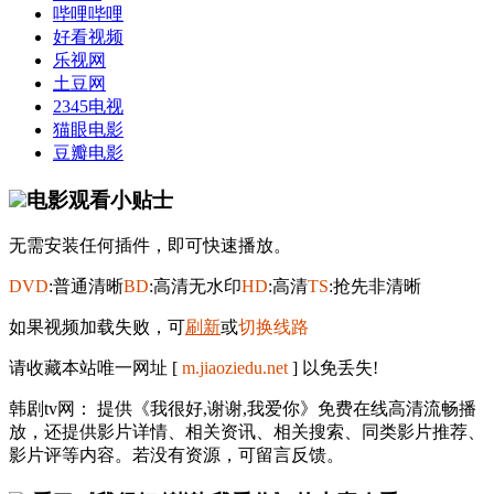
哔哩哔哩
好看视频
乐视网
土豆网
2345电视
猫眼电影
豆瓣电影
电影观看小贴士
无需安装任何插件，即可快速播放。
DVD
:普通清晰
BD
:高清无水印
HD
:高清
TS
:抢先非清晰
如果视频加载失败，可
刷新
或
切换线路
请收藏本站唯一网址 [
m.jiaoziedu.net
] 以免丢失!
韩剧tv网： 提供《我很好,谢谢,我爱你》免费在线高清流畅播
放，还提供影片详情、相关资讯、相关搜索、同类影片推荐、
影片评等内容。若没有资源，可留言反馈。