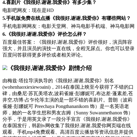
4.喜剧片《我很好,谢谢,我爱你》有多少集？
电影吧网友：现在是HD
5.手机版免费在线点播《我很好,谢谢,我爱你》有哪些网站？
手机电影网网友：电影天堂网、神马电影手机端、神马电影网
6.《我很好,谢谢,我爱你》评价怎么样？
百度最佳答案：《我很好,谢谢,我爱你》评价很好，演员阵容
强大，并且演员的演技一直在线，全程无尿点。你也可以登录
百度问答获得更多评价或者相关评论。
《我很好,谢谢,我爱你》剧情介绍
由梅兹·塔拉导演执导的《我很好,谢谢,我爱你》别名
(wohenhaoxiexiewoaini)，2014在泰国上映至今获得了不错的口
碑，由桑尼·苏瓦美塔农,波莉雀娅·彭娜妮可,布达差·蓬素差,苍
井空,功博·占乍伦等主演的是一部不错的喜剧片。普朗（波莉
雀娅·彭娜妮可 Preechaya Pongthananikorn 饰）是一名英语老
师，她的一名学生想和男友吉姆（Sunny Suwanmethanon 饰）
分手，于是用英文录了一段分手宣言《我很好,谢谢,我爱你》
在泰国发行，韩剧tv网收集了我很好,谢谢,我爱你网页端在线
观看、手机mp4免费观看、高清百度云播放等资讯信息并提供