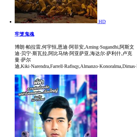
HD
牢笼鬼魂
博朗·帕拉雷,何宇恒,恩迪·阿菲安,Aming·Sugandhi,阿斯文
迪·贝宁·斯瓦拉,阿比马纳·阿亚萨亚,海达尔·萨利什,卢克
曼·萨尔
迪,Kiki·Narendra,Farrell·Rafisqy,Almanzo·Konoralma,Dimas·