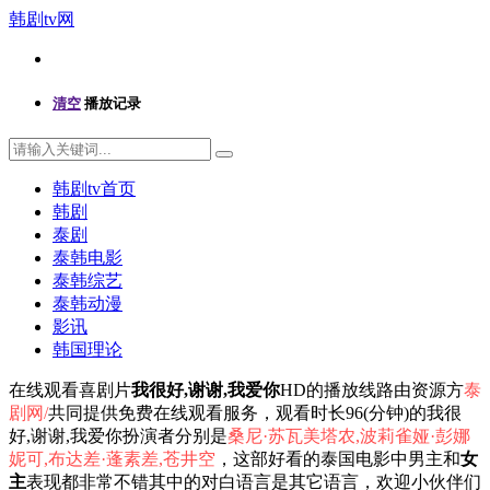
韩剧tv网
清空
播放记录
韩剧tv首页
韩剧
泰剧
泰韩电影
泰韩综艺
泰韩动漫
影讯
韩国理论
在线观看喜剧片
我很好,谢谢,我爱你
HD的播放线路由资源方
泰
剧网/
共同提供免费在线观看服务，观看时长96(分钟)的我很
好,谢谢,我爱你扮演者分别是
桑尼·苏瓦美塔农,波莉雀娅·彭娜
妮可,布达差·蓬素差,苍井空
，这部好看的泰国电影中男主和
女
主
表现都非常不错其中的对白语言是其它语言，欢迎小伙伴们