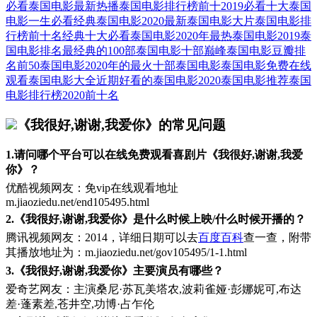
必看泰国电影
最新热播泰国电影排行榜前十
2019必看十大泰国
电影
一生必看经典泰国电影
2020最新泰国电影大片
泰国电影排
行榜前十名经典
十大必看泰国电影
2020年最热泰国电影
2019泰
国电影排名
最经典的100部泰国电影
十部巅峰泰国电影
豆瓣排
名前50泰国电影
2020年的最火十部泰国电影
泰国电影免费在线
观看
泰国电影大全
近期好看的泰国电影
2020泰国电影推荐
泰国
电影排行榜2020前十名
《我很好,谢谢,我爱你》的常见问题
1.请问哪个平台可以在线免费观看喜剧片《我很好,谢谢,我爱
你》？
优酷视频网友：免vip在线观看地址
m.jiaoziedu.net/end105495.html
2.《我很好,谢谢,我爱你》是什么时候上映/什么时候开播的？
腾讯视频网友：2014，详细日期可以去
百度百科
查一查，附带
其播放地址为：m.jiaoziedu.net/gov105495/1-1.html
3.《我很好,谢谢,我爱你》主要演员有哪些？
爱奇艺网友：主演桑尼·苏瓦美塔农,波莉雀娅·彭娜妮可,布达
差·蓬素差,苍井空,功博·占乍伦