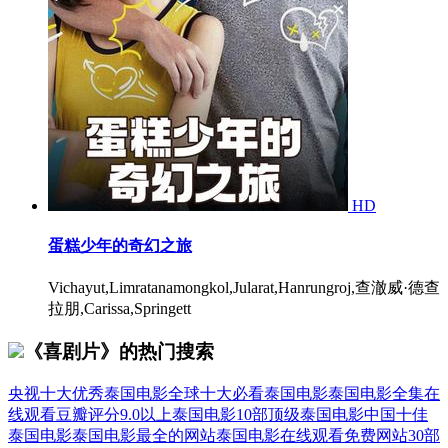
HD
蛋糕少年的奇幻之旅
Vichayut,Limratanamongkol,Jularat,Hanrungroj,查澈威·德查
拉朋,Carissa,Springett
《喜剧片》的热门搜索
央视十大优秀泰国电影
全球十大必看泰国电影
泰国电影全集在
线观看
豆瓣评分9.0以上泰国电影
10部顶级泰国电影
中国十佳
泰国电影
泰国电影最全的网站
泰国电影在线观看免费网站
30部