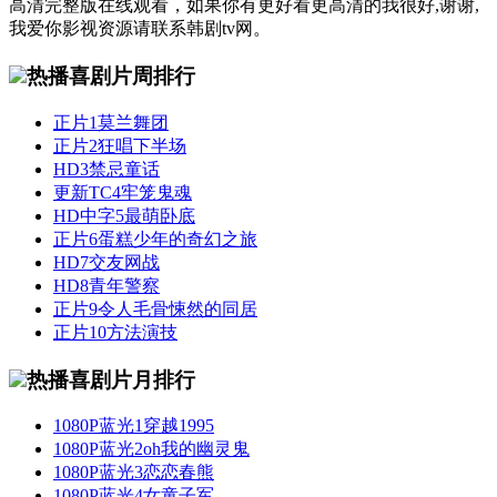
高清完整版在线观看，如果你有更好看更高清的我很好,谢谢,
我爱你影视资源请联系韩剧tv网。
热播喜剧片周排行
正片
1
莫兰舞团
正片
2
狂唱下半场
HD
3
禁忌童话
更新TC
4
牢笼鬼魂
HD中字
5
最萌卧底
正片
6
蛋糕少年的奇幻之旅
HD
7
交友网战
HD
8
青年警察
正片
9
令人毛骨悚然的同居
正片
10
方法演技
热播喜剧片月排行
1080P蓝光
1
穿越1995
1080P蓝光
2
oh我的幽灵鬼
1080P蓝光
3
恋恋春熊
1080P蓝光
4
女童子军