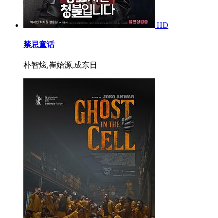
HD
禁忌童话
朴智炫,崔始源,成东日