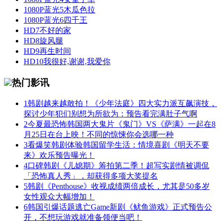
1080P蓝光
5
木瓜色拉
1080P蓝光
6
四千王
HD
7
不好的家
HD
8
旋风腿
HD
9
再生时间
HD
10
我很好,谢谢,我爱你
热门影讯
1
韩剧越来越敢拍！《少年法庭》四大实力派互飙演技，
探讨少年犯们别想为所欲为：预告看完满肚子气啊
2
今夏最恐怖韩国两大鬼片《鬼门》VS《萨满》一起在8
月25日在台上映！不同的惊悚你会选哪一种
3
看爆笑韩剧体验韩国留学生活：情境喜剧《明天不要
来》欢乐预告曝光！
4
口碑韩剧《儿媳期》筹拍第二季！超写实剧情被调侃
「恐怖真人秀」，却获得多项大奖提名
5
韩剧《Penthouse》收视成绩两倍成长，尤其是50多岁
女性观众大幅增加！
6
韩国引爆话题逃亡Game新剧《鱿鱼游戏》正式预告公
开，不想玩游戏就准备领便当吧！