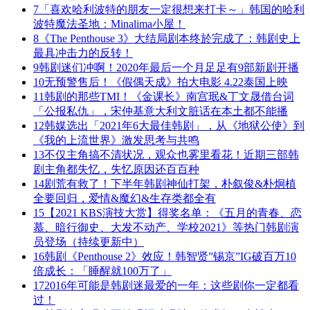
7
「喜欢哈利波特的朋友一定很想来打卡～」韩国的哈利
波特魔法圣地：Minalima小屋！
8
《The Penthouse 3》大结局剧本终於完成了：韩剧史上
最具冲击力的反转！
9
韩剧迷们冲啊！2020年最后一个月足足有9部新剧开播
10
无预警售后！《假偶天成》拍大电影 4.22泰国上映
11
韩剧的那些TMI！《金课长》南宫珉&丁文晟借台词
「公报私仇」，宋仲基意大利文脏话在本土都不能播
12
韩媒选出「2021年6大最佳韩剧」，从《地狱公使》到
《我的上流世界》激发思考与共鸣
13
不仅主角搞不清状况，观众也雾里看花！近期三部韩
剧主角都失忆，失忆原因还百百种
14
剧荒有救了！下半年韩剧神仙打架，朴叙俊&朴炯植
全要回归，爱情&魔幻&生存类都全有
15
【2021 KBS演技大赏】得奖名单：《五月的青春、恋
慕、暗行御史、大发不动产、学校2021》等热门韩剧演
员登场（持续更新中）
16
韩剧《Penthouse 2》效应！韩智贤”锡京”IG破百万10
倍成长：「睡醒就100万了」
17
2016年可能是韩剧迷最爱的一年：这些剧你一定都看
过！