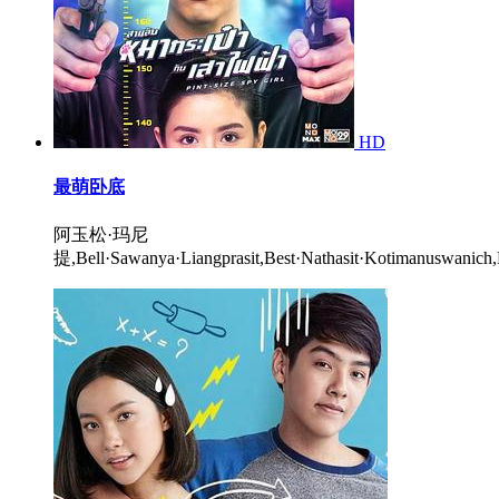
HD
最萌卧底
阿玉松·玛尼
提,Bell·Sawanya·Liangprasit,Best·Nathasit·Kotimanuswanich,