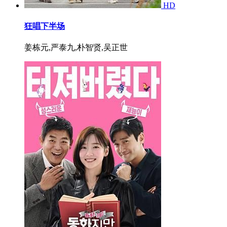
HD
狂唱下半场
姜栋元,严泰九,朴智贤,吴正世