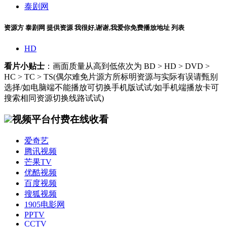
泰剧网
资源方
泰剧网
提供资源
我很好,谢谢,我爱你免费播放地址
列表
HD
看片小贴士
：画面质量从高到低依次为 BD > HD > DVD >
HC > TC > TS(偶尔难免片源方所标明资源与实际有误请甄别
选择/如电脑端不能播放可切换手机版试试/如手机端播放卡可
搜索相同资源切换线路试试)
视频平台付费在线收看
爱奇艺
腾讯视频
芒果TV
优酷视频
百度视频
搜狐视频
1905电影网
PPTV
CCTV