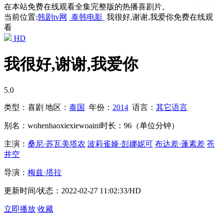
在本站免费在线观看全集完整版的热播喜剧片。
当前位置:
韩剧tv网
泰韩电影
我很好,谢谢,我爱你免费在线观
看
HD
我很好,谢谢,我爱你
5.0
类型：
喜剧
地区：
泰国
年份：
2014
语言：
其它语言
别名：
wohenhaoxiexiewoaini
时长：
96（单位分钟）
主演：
桑尼·苏瓦美塔农
波莉雀娅·彭娜妮可
布达差·蓬素差
苍
井空
导演：
梅兹·塔拉
更新时间/状态：
2022-02-27 11:02:33/HD
立即播放
收藏