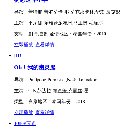
导演：
普特鹏·普罗萨卡·那·萨克那卡林,华森·波克彭
主演：
平采娜·乐维瑟派布恩,马里奥·毛瑞尔
类型：
剧情,喜剧,爱情
地区：
泰国
年份：
2010
立即播放
查看详情
HD
Oh！我的幽灵鬼
导演：
Puttipong,Pormsaka,Na-Sakonnakorn
主演：
Cris,苏达拉·布查蓬,克丽丝·霍
类型：
喜剧
地区：
泰国
年份：
2013
立即播放
查看详情
1080P蓝光