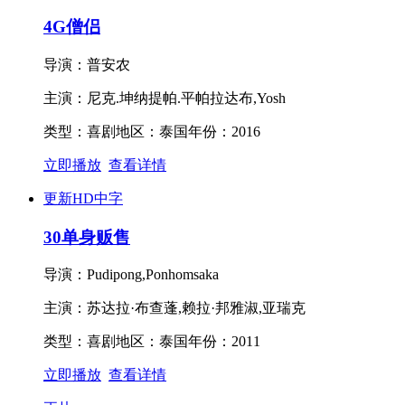
4G僧侣
导演：
普安农
主演：
尼克.坤纳提帕.平帕拉达布,Yosh
类型：
喜剧
地区：
泰国
年份：
2016
立即播放
查看详情
更新HD中字
30单身贩售
导演：
Pudipong,Ponhomsaka
主演：
苏达拉·布查蓬,赖拉·邦雅淑,亚瑞克
类型：
喜剧
地区：
泰国
年份：
2011
立即播放
查看详情