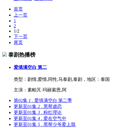
首页
上一页
1
2
1/2
下一页
尾页
泰剧热播榜
爱填满空白 第二
类型：
剧情,爱情,同性,马泰剧,泰剧，
地区：
泰国
主演：
素帕芃·玛丽索恩,阿
第02集
1 .
爱填满空白 第二季
更新至01集
2 .
黑帮虐恋
更新至01集
3 .
粉红理论
更新至01集
4 .
爱在空气中
更新至01集
5 .
黑帮少爷爱上我