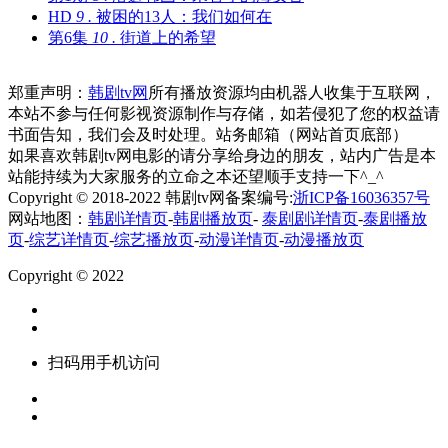
HD
9 .
被困的13人：我们如何在
第6集
10 .
街道上的希望
郑重声明：
韩剧tv网
所有播放资源均由机器人收集于互联网，
本站不参与任何影视资源制作与存储，如若侵犯了您的权益请
书面告知，我们会及时处理。站务邮箱（网站首页底部）
如果喜欢韩剧tv网电影的请分享给身边的朋友，站内广告是本
站能持续为大家服务的立命之本还望顺手支持一下^_^
Copyright © 2018-2022 韩剧tv网备案编号:
浙ICP备16036357号
网站地图：
韩剧详情页
-
韩剧播放页
-
泰剧剧详情页
-
泰剧播放
页
-
综艺详情页
-
综艺播放页
-
动漫详情页
-
动漫播放页
Copyright © 2022
扫码用手机访问