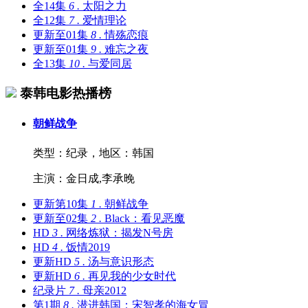
全14集
6 .
太阳之力
全12集
7 .
爱情理论
更新至01集
8 .
情殇恋痕
更新至01集
9 .
难忘之夜
全13集
10 .
与爱同居
泰韩电影热播榜
朝鲜战争
类型：
纪录，
地区：
韩国
主演：
金日成,李承晚
更新第10集
1 .
朝鲜战争
更新至02集
2 .
Black：看见恶魔
HD
3 .
网络炼狱：揭发N号房
HD
4 .
饭情2019
更新HD
5 .
汤与意识形态
更新HD
6 .
再见我的少女时代
纪录片
7 .
母亲2012
第1期
8 .
潜进韩国：宋智孝的海女冒