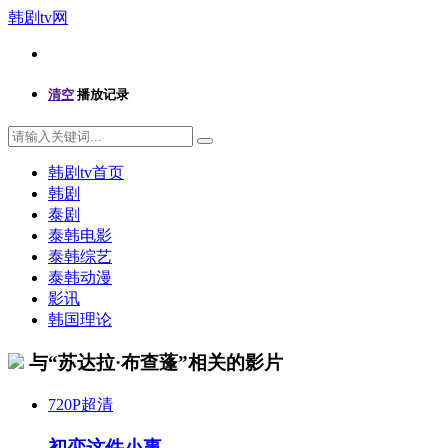
韩剧tv网
清空
播放记录
韩剧tv首页
韩剧
泰剧
泰韩电影
泰韩综艺
泰韩动漫
影讯
韩国理论
与“苏达拉·布查蓬”相关的影片
720P超清
初恋这件小事