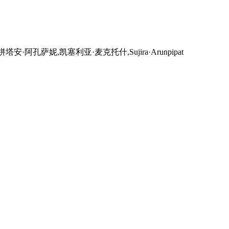
阿孔萨妮,凯塞利亚·麦克托什,Sujira·Arunpipat