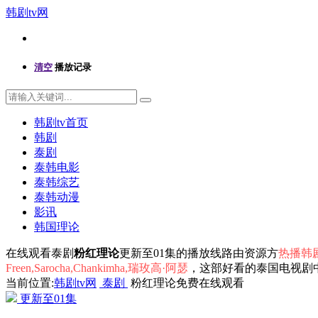
韩剧tv网
清空
播放记录
韩剧tv首页
韩剧
泰剧
泰韩电影
泰韩综艺
泰韩动漫
影讯
韩国理论
在线观看泰剧
粉红理论
更新至01集的播放线路由资源方
热播韩剧
Freen,Sarocha,Chankimha,瑞玫高·阿瑟
，这部好看的泰国电视剧
当前位置:
韩剧tv网
泰剧
粉红理论免费在线观看
更新至01集