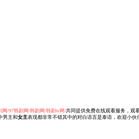
网/97韩剧网/韩剧网/韩剧tv网/
共同提供免费在线观看服务，观看
中男主和
女主
表现都非常不错其中的对白语言是泰语，欢迎小伙