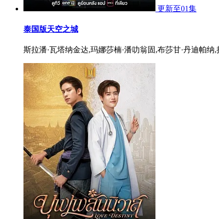
更新至01集
泰国版天空之城
斯拉潘·瓦塔纳金达,玛娜莎楠·潘叻翁固,布莎甘·丹迪帕纳,拼塔安·