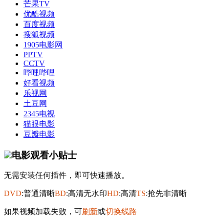
芒果TV
优酷视频
百度视频
搜狐视频
1905电影网
PPTV
CCTV
哔哩哔哩
好看视频
乐视网
土豆网
2345电视
猫眼电影
豆瓣电影
电影观看小贴士
无需安装任何插件，即可快速播放。
DVD
:普通清晰
BD
:高清无水印
HD
:高清
TS
:抢先非清晰
如果视频加载失败，可
刷新
或
切换线路