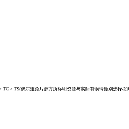
> HC > TC > TS(偶尔难免片源方所标明资源与实际有误请甄