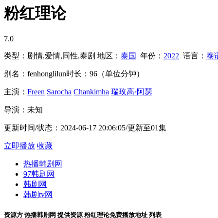
粉红理论
7.0
类型：
剧情,爱情,同性,泰剧
地区：
泰国
年份：
2022
语言：
泰
别名：
fenhonglilun
时长：
96（单位分钟）
主演：
Freen
Sarocha
Chankimha
瑞玫高·阿瑟
导演：
未知
更新时间/状态：
2024-06-17 20:06:05/更新至01集
立即播放
收藏
热播韩剧网
97韩剧网
韩剧网
韩剧tv网
资源方
热播韩剧网
提供资源
粉红理论免费播放地址
列表